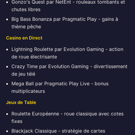
Gonzo's Quest par NetEnt - rouleaux tombants et
chutes libres
Big Bass Bonanza par Pragmatic Play - gains à
thème pêche
Casino en Direct
Lightning Roulette par Evolution Gaming - action
de roue électrisante
Crazy Time par Evolution Gaming - divertissement
de jeu télé
Mega Ball par Pragmatic Play Live - bonus
multiplicateurs
Jeux de Table
Roulette Européenne - roue classique avec cotes
fixes
Blackjack Classique - stratégie de cartes