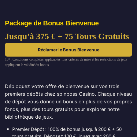
Package de Bonus Bienvenue
Jusqu'à 375 € + 75 Tours Gratuits
Réclamer le Bonus Bienvenue
18+. Conditions complètes applicables. Les critères de mise et les restrictions de jeux
appliquent la validité du bonus.
Débloquez votre offre de bienvenue sur vos trois
premiers dépôts chez spinboss Casino. Chaque niveau
de dépôt vous donne un bonus en plus de vos propres
fonds, plus des tours gratuits pour explorer notre
bibliothèque de jeux.
Premier Dépôt : 100% de bonus jusqu'à 200 € + 50
tours gratuits. Déposez 100 €, jouez avec 200 €.