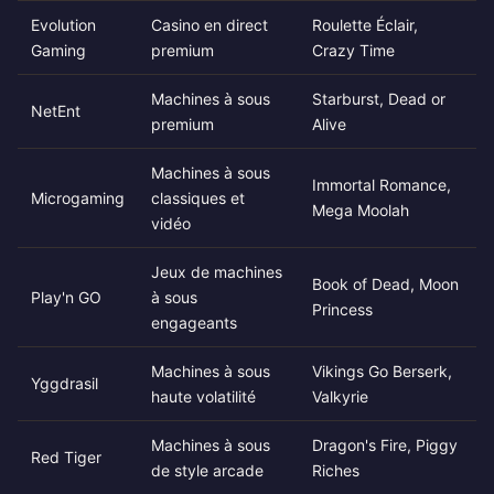
Evolution
Casino en direct
Roulette Éclair,
Gaming
premium
Crazy Time
Machines à sous
Starburst, Dead or
NetEnt
premium
Alive
Machines à sous
Immortal Romance,
Microgaming
classiques et
Mega Moolah
vidéo
Jeux de machines
Book of Dead, Moon
Play'n GO
à sous
Princess
engageants
Machines à sous
Vikings Go Berserk,
Yggdrasil
haute volatilité
Valkyrie
Machines à sous
Dragon's Fire, Piggy
Red Tiger
de style arcade
Riches