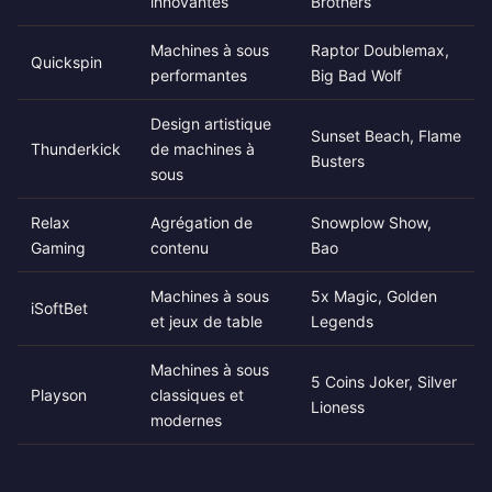
innovantes
Brothers
Machines à sous
Raptor Doublemax,
Quickspin
performantes
Big Bad Wolf
Design artistique
Sunset Beach, Flame
Thunderkick
de machines à
Busters
sous
Relax
Agrégation de
Snowplow Show,
Gaming
contenu
Bao
Machines à sous
5x Magic, Golden
iSoftBet
et jeux de table
Legends
Machines à sous
5 Coins Joker, Silver
Playson
classiques et
Lioness
modernes