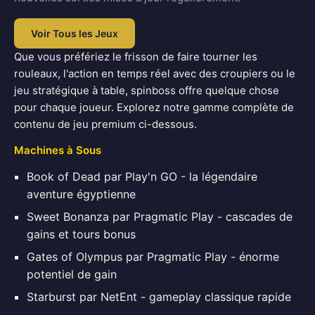
Voir Tous les Jeux
Que vous préfériez le frisson de faire tourner les
rouleaux, l'action en temps réel avec des croupiers ou le
jeu stratégique à table, spinboss offre quelque chose
pour chaque joueur. Explorez notre gamme complète de
contenu de jeu premium ci-dessous.
Machines à Sous
Book of Dead par Play'n GO - la légendaire
aventure égyptienne
Sweet Bonanza par Pragmatic Play - cascades de
gains et tours bonus
Gates of Olympus par Pragmatic Play - énorme
potentiel de gain
Starburst par NetEnt - gameplay classique rapide