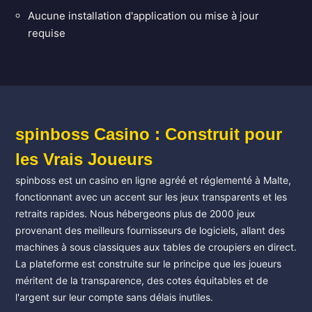
Aucune installation d'application ou mise à jour
requise
spinboss Casino : Construit pour
les Vrais Joueurs
spinboss est un casino en ligne agréé et réglementé à Malte,
fonctionnant avec un accent sur les jeux transparents et les
retraits rapides. Nous hébergeons plus de 2000 jeux
provenant des meilleurs fournisseurs de logiciels, allant des
machines à sous classiques aux tables de croupiers en direct.
La plateforme est construite sur le principe que les joueurs
méritent de la transparence, des cotes équitables et de
l'argent sur leur compte sans délais inutiles.