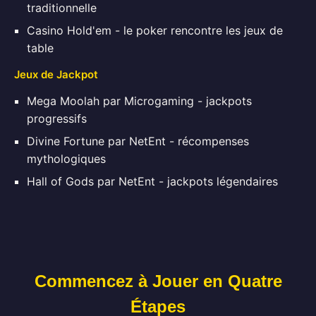
traditionnelle
Casino Hold'em - le poker rencontre les jeux de
table
Jeux de Jackpot
Mega Moolah par Microgaming - jackpots
progressifs
Divine Fortune par NetEnt - récompenses
mythologiques
Hall of Gods par NetEnt - jackpots légendaires
Commencez à Jouer en Quatre
Étapes