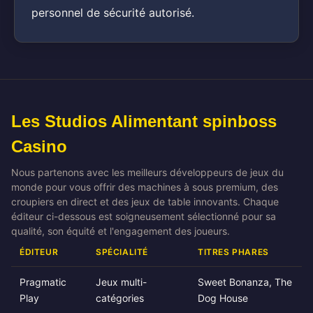
personnel de sécurité autorisé.
Les Studios Alimentant spinboss
Casino
Nous partenons avec les meilleurs développeurs de jeux du
monde pour vous offrir des machines à sous premium, des
croupiers en direct et des jeux de table innovants. Chaque
éditeur ci-dessous est soigneusement sélectionné pour sa
qualité, son équité et l'engagement des joueurs.
ÉDITEUR
SPÉCIALITÉ
TITRES PHARES
Pragmatic
Jeux multi-
Sweet Bonanza, The
Play
catégories
Dog House