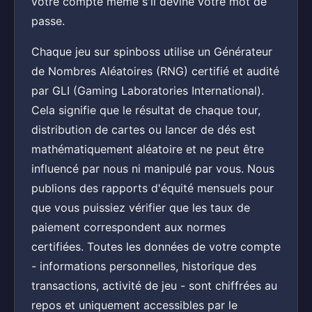
votre compte même s'il devine votre mot de
passe.
Chaque jeu sur spinboss utilise un Générateur
de Nombres Aléatoires (RNG) certifié et audité
par GLI (Gaming Laboratories International).
Cela signifie que le résultat de chaque tour,
distribution de cartes ou lancer de dés est
mathématiquement aléatoire et ne peut être
influencé par nous ni manipulé par vous. Nous
publions des rapports d'équité mensuels pour
que vous puissiez vérifier que les taux de
paiement correspondent aux normes
certifiées. Toutes les données de votre compte
- informations personnelles, historique des
transactions, activité de jeu - sont chiffrées au
repos et uniquement accessibles par le